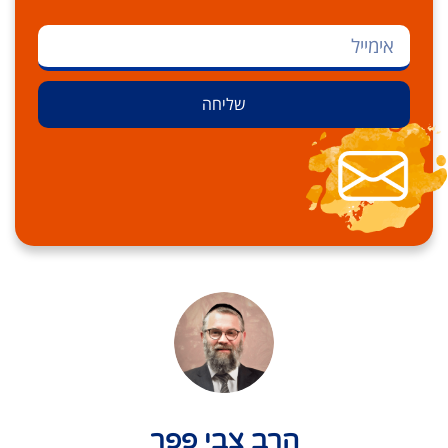
שליחה
הרב צבי פפר