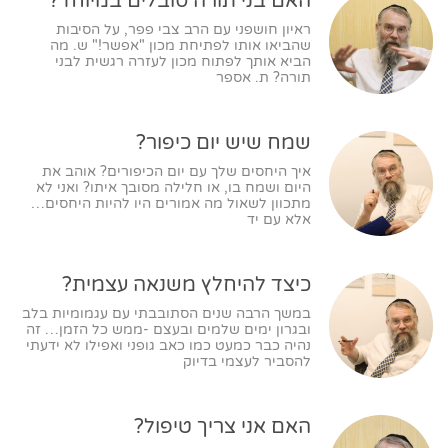
האם בני תורה סובלים במיוחד?
ראיון חושפני עם הרב צבי פפר, על הסיבות
שהביאו אותו לפתיחת מכון "אפשר!" ש. מה
הביא אותך לפתוח מכון לעזרה רגשית לבני
תורה? ת. אספר
שמח שיש יום כיפור?
איך היחסים שלך עם יום הכיפורים? אוהב את
היום ושמח בו, או חלילה מסובך איתו? ואני לא
מתכוון לשאול מה אמורים היו להיות היחסים…
אלא עם יד
כיצד להיחלץ משנאה עצמית?
במשך הרבה שנים הסתובבתי עם עגמומיות בלב
ובגרון ימים שלמים ובעצם -ממש כל הזמן… זה
נהיה כבר כמעט כמו כאב גופני ואפילו לא ידעתי
להסביר לעצמי בדיוק
האם אני צריך טיפול?